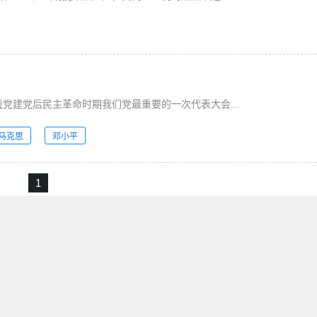
党建党后民主革命时期我们党最重要的一次代表大会...
马克思
邓小平
1