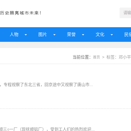
人物
图片
荣誉
文化
民
当前位置：
> 标签：邓小平
首页
后，专程视察了东北三省，回京途中又视察了唐山市...
顺三○一厂（现抚顺铝厂），受到工人们的热烈欢迎...