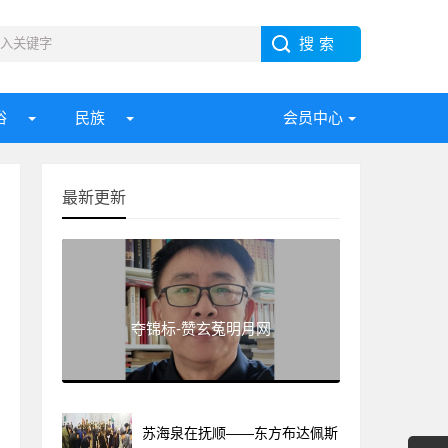
俗
民族
会员中心
最新更新
夺锦标-赞玄菟明月网
苏海泉在抚顺——东方布达佩斯