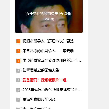
历任中共抚顺市委书记(1945-
-2019)
抚顺市领导人（历届市长）更迭
来自北方的中国情人——李云泰
平顶山惨案幸存者讲述那段不堪回首的历史
知青吴献忠的无悔人生
武备衙门：抚顺老照片一组
2005年傅波拍摄的抚顺老建筑（日本楼）
雷锋补拍照片全记录