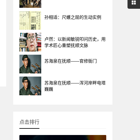
孙相适：尺蠖之屈的生动实例
卢然：以新闻敏锐叩问历史，用
学术匠心重塑抚顺文脉
苏海泉在抚顺——官修衙门
苏海泉在抚顺——浑河岸畔电塔
巍巍
点击排行