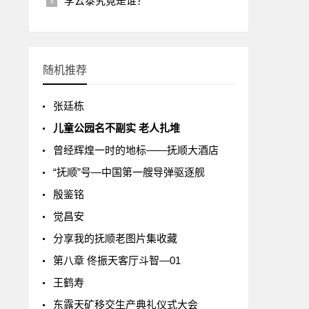
李云泰究竟是谁？
随机推荐
张廷栋
儿童公园名不副实 老人扎堆
曾经辉煌一时的地标——抚顺大酒店
“抚顺”号—中国第一艘导弹驱逐舰
殷鉴铭
觉昌安
分享我的抚顺老图片集收藏
第八章 佟振天客厅斗智—01
王鹤寿
东露天矿移交生产典礼仪式大会