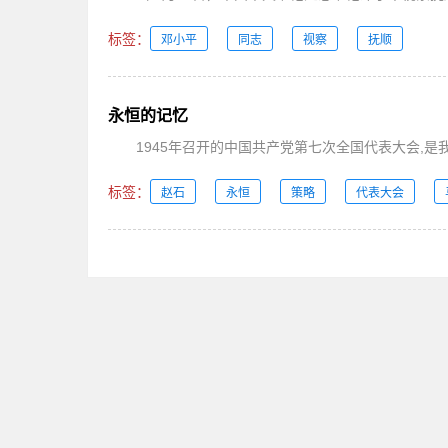
标签：
邓小平
同志
视察
抚顺
永恒的记忆
1945年召开的中国共产党第七次全国代表大会,是我
标签：
赵石
永恒
策略
代表大会